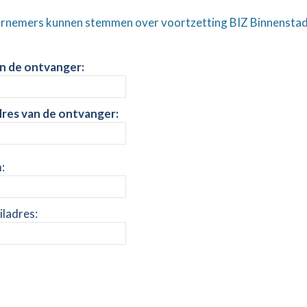
rnemers kunnen stemmen over voortzetting BIZ Binnensta
n de ontvanger:
dres van de ontvanger:
:
ladres: