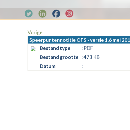
Vorige
Speerpuntennotitie OFS - versie 1.6 mei 20
Bestand type
: PDF
Bestand grootte
: 473 KB
Datum
: