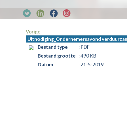
Vorige
Uitnodiging_Ondernemersavond verduurzam
Bestand type
: PDF
Bestand grootte
: 490 KB
Datum
: 21-5-2019