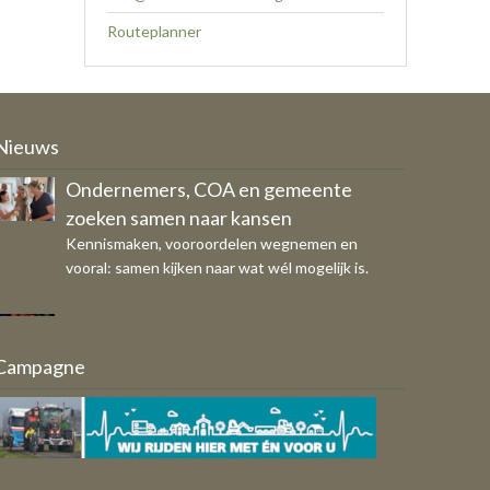
Routeplanner
Ondernemers, COA en gemeente
Nieuws
zoeken samen naar kansen
Kennismaken, vooroordelen wegnemen en
vooral: samen kijken naar wat wél mogelijk is.
SAVE THE DATE - Jaarvergadering
OFS op donderdag 29 oktober
Eigen bericht
Campagne
Breed draagvlak voor vernieuwd
Ondernemersfonds Schagen
Aangeleverd door: Werkgroep
Ondernemersfonds Schagen 2.0