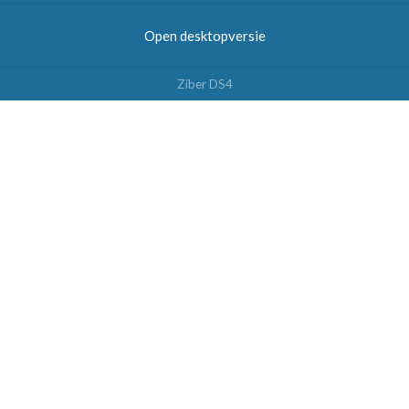
Open desktopversie
Ziber DS4