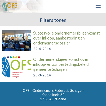
Detailhandel
Industrie en Bedrijven
Filters tonen
Agribusiness
Recre
Succesvolle ondernemersbijeenkomst
over inkoop, aanbesteding en
Home
Zoeken
Nieuws
Agenda
Fo
ondernemersdossier
22-4-2014
Ondernemersbijeenkomst over
inkoop- en aanbestedingsbeleid
gemeente Schagen
25-3-2014
OFS - Ondernemers Federatie Schagen
Kanaalkade 63
1756 AD
't Zand