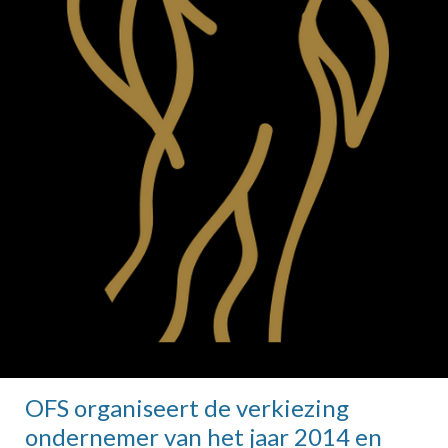
OFS organiseert de verkiezing
ondernemer van het jaar 2014 en