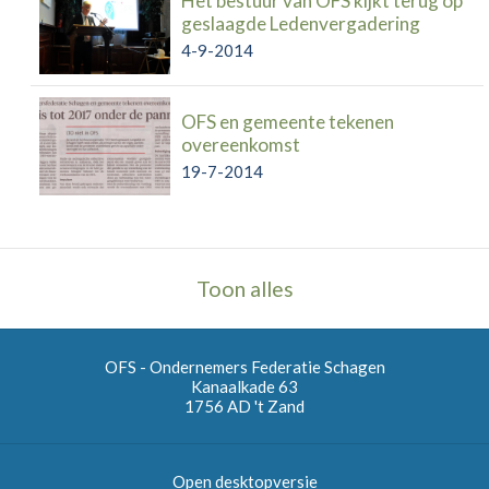
Het bestuur van OFS kijkt terug op
geslaagde Ledenvergadering
4-9-2014
OFS en gemeente tekenen
overeenkomst
19-7-2014
Toon alles
OFS - Ondernemers Federatie Schagen
Kanaalkade 63
1756 AD
't Zand
Open desktopversie