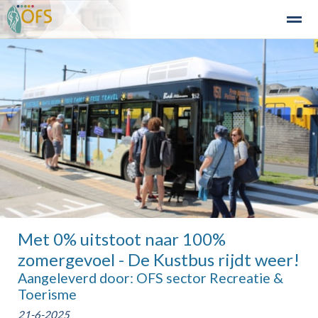
Detailhandel
Industrie en Bedrijven
Agribusiness
Recre
Home
Zoeken
Nieuws
Agenda
Fo
●
●
●
●
●
Met 0% uitstoot naar 100%
zomergevoel - De Kustbus rijdt weer!
Aangeleverd door: OFS sector Recreatie &
Toerisme
21-6-2025