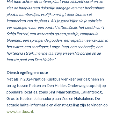
Het idee achter dit ontwerp laat voor zichzelf spreken. Je
ziet de badplaatsen duidelijk aangegeven met herkenbare
plaatsnaambordjes, vrolijk omringt door (zomerse)
kenmerken van de plaats. Als je goed kijkt zie je subtiele
verwijzingen naar een aantal haltes. Zoals het beeld van ‘t
Schip Petten’, een watersnip op een paaltje, campanula
bloemen, een springende goudvis, een lepelaar, een zwaan in
het water, een zandloper, Lange Jaap, een zeehondje, een
hortensia struik, marinevaartuig en een NS bordje op de
laatste paal van Den Helder.”
Dienstregeling en route
Net als in 2024 rijdt de Kustbus vier keer per dag heen en
terug tussen Petten en Den Helder. Onderweg stopt hij op
populaire locaties, zoals Sint Maartenszee, Callantsoog,
Groote Keeten, Julianadorp aan Zee en Huisduinen. De
actuele halte-informatie en dienstregeling zijn te vinden op
www.kustbus.nl
.