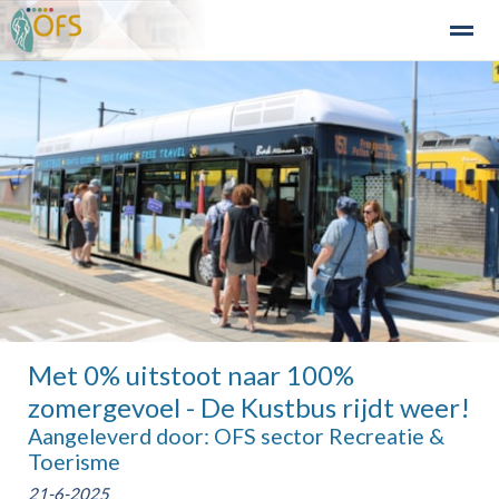
Detailhandel
Industrie en Bedrijven
Agribusiness
Recre
Home
Zoeken
Nieuws
Agenda
Fo
●
●
●
●
●
Met 0% uitstoot naar 100%
zomergevoel - De Kustbus rijdt weer!
Aangeleverd door: OFS sector Recreatie &
Toerisme
21-6-2025