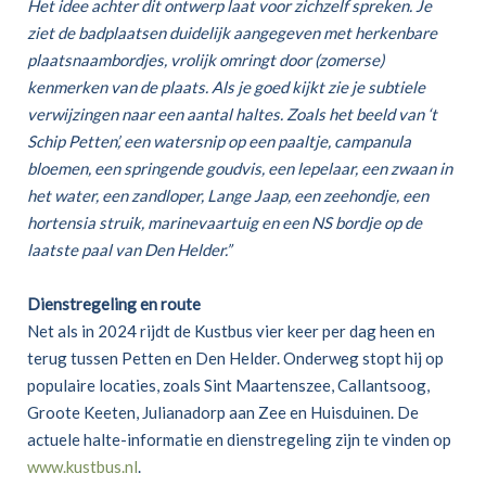
Het idee achter dit ontwerp laat voor zichzelf spreken. Je
ziet de badplaatsen duidelijk aangegeven met herkenbare
plaatsnaambordjes, vrolijk omringt door (zomerse)
kenmerken van de plaats. Als je goed kijkt zie je subtiele
verwijzingen naar een aantal haltes. Zoals het beeld van ‘t
Schip Petten’, een watersnip op een paaltje, campanula
bloemen, een springende goudvis, een lepelaar, een zwaan in
het water, een zandloper, Lange Jaap, een zeehondje, een
hortensia struik, marinevaartuig en een NS bordje op de
laatste paal van Den Helder.”
Dienstregeling en route
Net als in 2024 rijdt de Kustbus vier keer per dag heen en
terug tussen Petten en Den Helder. Onderweg stopt hij op
populaire locaties, zoals Sint Maartenszee, Callantsoog,
Groote Keeten, Julianadorp aan Zee en Huisduinen. De
actuele halte-informatie en dienstregeling zijn te vinden op
www.kustbus.nl
.