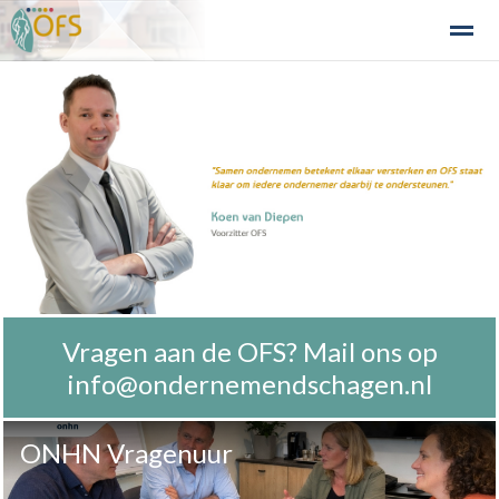
Detailhandel
Industrie en Bedrijven
Agribusiness
Recre
Home
Zoeken
Nieuws
Agenda
Fo
Vragen aan de OFS? Mail ons op
info@ondernemendschagen.nl
ONHN Vragenuur