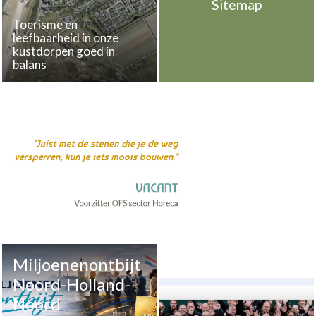
Sitemap
Toerisme en
leefbaarheid in onze
kustdorpen goed in
balans
Miljoenenontbijt
Noord-Holland-
Noord