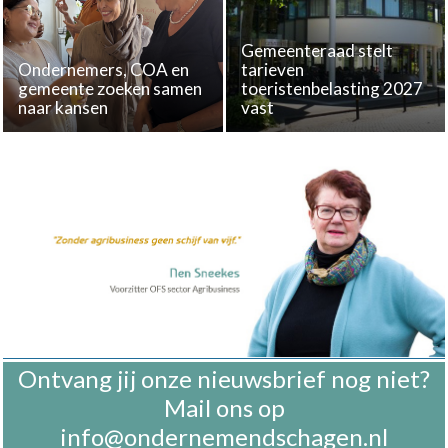
Gemeenteraad stelt
Ondernemers, COA en
tarieven
gemeente zoeken samen
toeristenbelasting 2027
naar kansen
vast
Ontvang jij onze nieuwsbrief nog niet?
Mail ons op
info@ondernemendschagen.nl