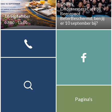
ONHN
OndernemersCafé bij
Beerepoot
16 september
BeterBeschermd, ben jij
07:00 - 11:00
er 10 september bij?
Pagina's