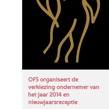
OFS organiseert de
verkiezing ondernemer van
het jaar 2014 en
nieuwjaarsreceptie