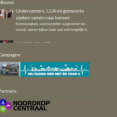
Nieuws
vooral: samen kijken naar wat wél mogelijk is.
SAVE THE DATE - Jaarvergadering
OFS op donderdag 29 oktober
Eigen bericht
Breed draagvlak voor vernieuwd
Campagne
Ondernemersfonds Schagen
Aangeleverd door: Werkgroep
Ondernemersfonds Schagen 2.0
Partners