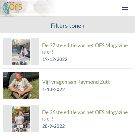
Detailhandel
Industrie en Bedrijven
Filters tonen
Agribusiness
Recre
De 37ste editie van het OFS Magazine
Home
Zoeken
Nieuws
Agenda
Fo
is er!
19-12-2022
Vijf vragen aan Raymond Zutt
1-10-2022
De 36ste editie van het OFS Magazine
is er!
28-9-2022