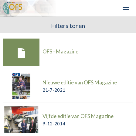
Detailhandel
Industrie en Bedrijven
Filters tonen
Agribusiness
Recre
Home
Zoeken
Nieuws
Agenda
Fo
OFS - Magazine
Nieuwe editie van OFS Magazine
21-7-2021
Vijfde editie van OFS Magazine
9-12-2014