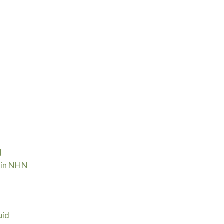
d
 in NHN | 30 september
uid