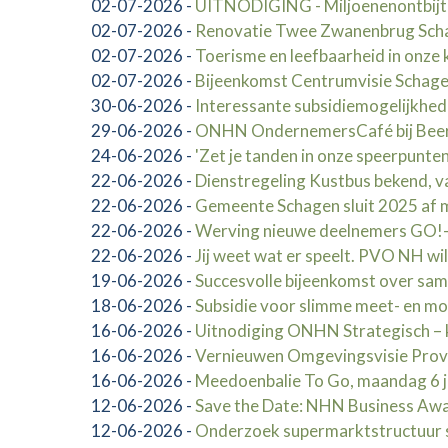
02-07-2026
-
UITNODIGING - Miljoenenontbij
02-07-2026
-
Renovatie Twee Zwanenbrug Schag
02-07-2026
-
Toerisme en leefbaarheid in onze 
02-07-2026
-
Bijeenkomst Centrumvisie Schag
30-06-2026
-
Interessante subsidiemogelijkhed
29-06-2026
-
ONHN OndernemersCafé bij Beerep
24-06-2026
-
'Zet je tanden in onze speerpunten
22-06-2026
-
Dienstregeling Kustbus bekend, va
22-06-2026
-
Gemeente Schagen sluit 2025 af me
22-06-2026
-
Werving nieuwe deelnemers GO!-
22-06-2026
-
Jij weet wat er speelt. PVO NH wi
19-06-2026
-
Succesvolle bijeenkomst over sa
18-06-2026
-
Subsidie voor slimme meet- en mo
16-06-2026
-
Uitnodiging ONHN Strategisch – 
16-06-2026
-
Vernieuwen Omgevingsvisie Provi
16-06-2026
-
Meedoenbalie To Go, maandag 6 j
12-06-2026
-
Save the Date: NHN Business Awar
12-06-2026
-
Onderzoek supermarktstructuur 