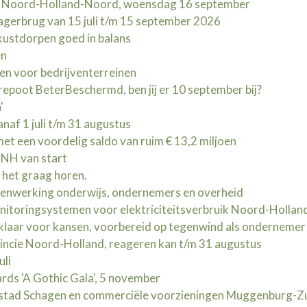
t Noord-Holland-Noord, woensdag 16 september
erbrug van 15 juli t/m 15 september 2026
kustdorpen goed in balans
en
en voor bedrijventerreinen
oot BeterBeschermd, ben jij er 10 september bij?
'
naf 1 juli t/m 31 augustus
t een voordelig saldo van ruim € 13,2 miljoen
NH van start
l het graag horen.
menwerking onderwijs, ondernemers en overheid
nitoringsystemen voor elektriciteitsverbruik Noord-Hollan
klaar voor kansen, voorbereid op tegenwind als ondernemer
ncie Noord-Holland, reageren kan t/m 31 augustus
uli
ds 'A Gothic Gala', 5 november
stad Schagen en commerciële voorzieningen Muggenburg-Z