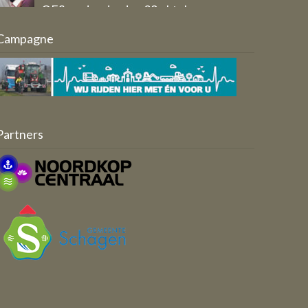
Breed draagvlak voor vernieuwd
Campagne
Ondernemersfonds Schagen
Aangeleverd door: Werkgroep
Ondernemersfonds Schagen 2.0
Partners