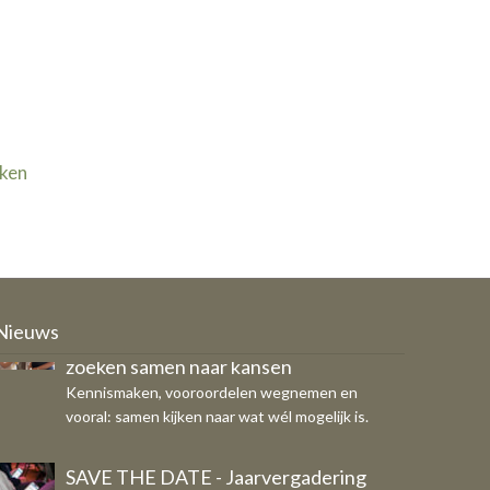
jken
Ondernemers, COA en gemeente
zoeken samen naar kansen
Kennismaken, vooroordelen wegnemen en
Nieuws
vooral: samen kijken naar wat wél mogelijk is.
SAVE THE DATE - Jaarvergadering
OFS op donderdag 29 oktober
Eigen bericht