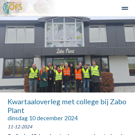
Detailhandel
Industrie en Bedrijven
Agribusiness
Recre
Home
Zoeken
Nieuws
Agenda
Fo
●
●
●
Kwartaaloverleg met college bij Zabo
Plant
dinsdag 10 december 2024
11-12-2024