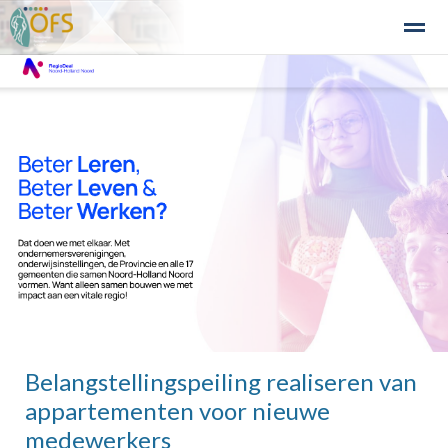
Detailhandel
Industrie en Bedrijven
Agribusiness
Recre
Home
Zoeken
Nieuws
Agenda
Fo
Belangstellingspeiling realiseren van
appartementen voor nieuwe
medewerkers