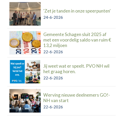
'Zet je tanden in onze speerpunten'
24-6-2026
Gemeente Schagen sluit 2025 af
met een voordelig saldo van ruim €
13,2 miljoen
22-6-2026
Jij weet wat er speelt. PVO NH wil
het graag horen.
22-6-2026
Werving nieuwe deelnemers GO!-
NH van start
22-6-2026