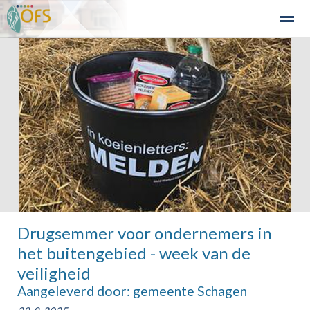
Detailhandel
Industrie en Bedrijven
Agribusiness
Recre
Home
Zoeken
Nieuws
Agenda
Fo
Drugsemmer voor ondernemers in
het buitengebied - week van de
veiligheid
Aangeleverd door: gemeente Schagen