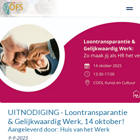
Detailhandel
Industrie en Bedrijven
Agribusiness
Recre
Home
Zoeken
Nieuws
Agenda
Fo
UITNODIGING - Loontransparantie
& Gelijkwaardig Werk, 14 oktober!
Aangeleverd door: Huis van het Werk
9-9-2025