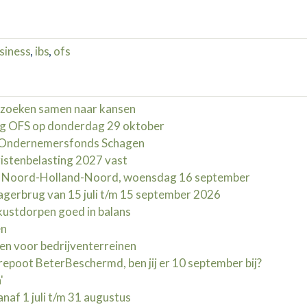
siness
,
ibs
,
ofs
zoeken samen naar kansen
g OFS op donderdag 29 oktober
d Ondernemersfonds Schagen
istenbelasting 2027 vast
t Noord-Holland-Noord, woensdag 16 september
erbrug van 15 juli t/m 15 september 2026
kustdorpen goed in balans
en
en voor bedrijventerreinen
oot BeterBeschermd, ben jij er 10 september bij?
'
naf 1 juli t/m 31 augustus