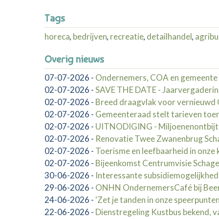
Tags
horeca
,
bedrijven
,
recreatie
,
detailhandel
,
agribu
Overig nieuws
07-07-2026
-
Ondernemers, COA en gemeente 
02-07-2026
-
SAVE THE DATE - Jaarvergaderin
02-07-2026
-
Breed draagvlak voor vernieuw
02-07-2026
-
Gemeenteraad stelt tarieven toer
02-07-2026
-
UITNODIGING - Miljoenenontbij
02-07-2026
-
Renovatie Twee Zwanenbrug Schag
02-07-2026
-
Toerisme en leefbaarheid in onze 
02-07-2026
-
Bijeenkomst Centrumvisie Schag
30-06-2026
-
Interessante subsidiemogelijkhed
29-06-2026
-
ONHN OndernemersCafé bij Beerep
24-06-2026
-
'Zet je tanden in onze speerpunten
22-06-2026
-
Dienstregeling Kustbus bekend, va