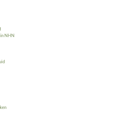
d
 in NHN | 30 september
uid
jken