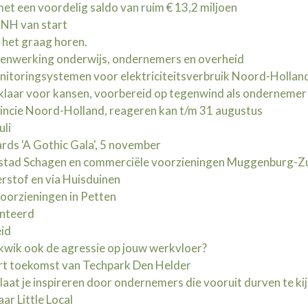
t een voordelig saldo van ruim € 13,2 miljoen
NH van start
l het graag horen.
menwerking onderwijs, ondernemers en overheid
nitoringsystemen voor elektriciteitsverbruik Noord-Hollan
klaar voor kansen, voorbereid op tegenwind als ondernemer
ncie Noord-Holland, reageren kan t/m 31 augustus
uli
ds 'A Gothic Gala', 5 november
stad Schagen en commerciële voorzieningen Muggenburg-Z
rstof en via Huisduinen
voorzieningen in Petten
enteerd
eid
 kwik ook de agressie op jouw werkvloer?
rt toekomst van Techpark Den Helder
at je inspireren door ondernemers die vooruit durven te ki
ar Little Local