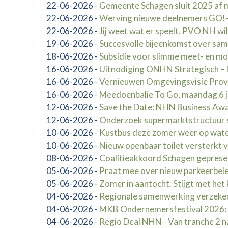
22-06-2026
-
Gemeente Schagen sluit 2025 af me
22-06-2026
-
Werving nieuwe deelnemers GO!-
22-06-2026
-
Jij weet wat er speelt. PVO NH wi
19-06-2026
-
Succesvolle bijeenkomst over sa
18-06-2026
-
Subsidie voor slimme meet- en mo
16-06-2026
-
Uitnodiging ONHN Strategisch – 
16-06-2026
-
Vernieuwen Omgevingsvisie Provi
16-06-2026
-
Meedoenbalie To Go, maandag 6 j
12-06-2026
-
Save the Date: NHN Business Awar
12-06-2026
-
Onderzoek supermarktstructuur 
10-06-2026
-
Kustbus deze zomer weer op wate
10-06-2026
-
Nieuw openbaar toilet versterkt 
08-06-2026
-
Coalitieakkoord Schagen gepres
05-06-2026
-
Praat mee over nieuw parkeerbel
05-06-2026
-
Zomer in aantocht. Stijgt met het
04-06-2026
-
Regionale samenwerking verzeke
04-06-2026
-
MKB Ondernemersfestival 2026: la
04-06-2026
-
Regio Deal NHN - Van tranche 2 na