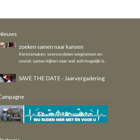
Ondernemers, COA en gemeente
zoeken samen naar kansen
Kennismaken, vooroordelen wegnemen en
Nieuws
vooral: samen kijken naar wat wél mogelijk is.
SAVE THE DATE - Jaarvergadering
OFS op donderdag 29 oktober
Eigen bericht
Breed draagvlak voor vernieuwd
Campagne
Ondernemersfonds Schagen
Aangeleverd door: Werkgroep
Ondernemersfonds Schagen 2.0