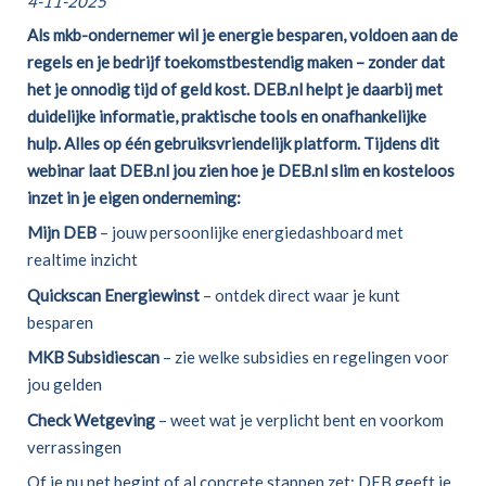
4-11-2025
Als mkb-ondernemer wil je energie besparen, voldoen aan de
regels en je bedrijf toekomstbestendig maken – zonder dat
het je onnodig tijd of geld kost. DEB.nl helpt je daarbij met
duidelijke informatie, praktische tools en onafhankelijke
hulp. Alles op één gebruiksvriendelijk platform. Tijdens dit
webinar laat DEB.nl jou zien hoe je DEB.nl slim en kosteloos
inzet in je eigen onderneming:
Mijn DEB
– jouw persoonlijke energiedashboard met
realtime inzicht
Quickscan Energiewinst
– ontdek direct waar je kunt
besparen
MKB Subsidiescan
– zie welke subsidies en regelingen voor
jou gelden
Check Wetgeving
– weet wat je verplicht bent en voorkom
verrassingen
Of je nu net begint of al concrete stappen zet: DEB geeft je