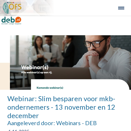
Detailhandel
Industrie en Bedrijven
Agribusiness
Recre
Home
Zoeken
Nieuws
Agenda
Fo
Webinar: Slim besparen voor mkb-
ondernemers - 13 november en 12
december
Aangeleverd door: Webinars - DEB