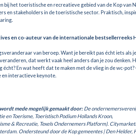
en bij het toeristische en recreatieve gebied van de Kop van 
s en stakeholders in de toeristische sector. Praktisch, insp
aring.
atives en co-auteur van de internationale bestsellerreeks 
agsveranderaar van beroep. Want je bereikt pas écht iets als j
veranderen, dat werkt vaak heel anders dan je zou denken. H
g écht? En wat heeft dat te maken met de vlieg in de wc-pot?
e en interactieve keynote.
wordt mede mogelijk gemaakt door:
De ondernemersvereni
e en Toerisme, Toeristisch Podium Hollands Kroon,
sme & Recreatie, Texels Ondernemers Platform). Citymarket
msterdam. Ondersteund door de Kop gemeentes | Den Helder, 