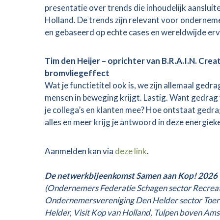
presentatie over trends die inhoudelijk aansluit
Holland. De trends zijn relevant voor ondernemer
en gebaseerd op echte cases en wereldwijde erv
Tim den Heijer – oprichter van B.R.A.I.N. Cre
bromvliegeffect
Wat je functietitel ook is, we zijn allemaal gedr
mensen in beweging krijgt. Lastig. Want gedrag 
je collega’s en klanten mee? Hoe ontstaat gedra
alles en meer krijg je antwoord in deze energiek
Aanmelden kan via
deze link
.
De netwerkbijeenkomst Samen aan Kop! 2026 
(Ondernemers Federatie Schagen sector Recreati
Ondernemersvereniging Den Helder sector Toeri
Helder, Visit Kop van Holland, Tulpen boven A