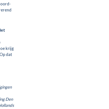
Noord-
irerend
Het
e
oe krijg
 Op dat
gingen
ing Den
Hollands