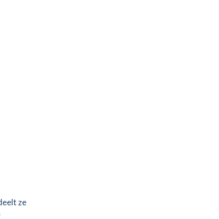
deelt ze
e