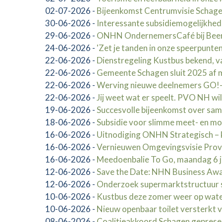
02-07-2026
-
Bijeenkomst Centrumvisie Schag
30-06-2026
-
Interessante subsidiemogelijkhed
29-06-2026
-
ONHN OndernemersCafé bij Beerep
24-06-2026
-
'Zet je tanden in onze speerpunten
22-06-2026
-
Dienstregeling Kustbus bekend, va
22-06-2026
-
Gemeente Schagen sluit 2025 af me
22-06-2026
-
Werving nieuwe deelnemers GO!-
22-06-2026
-
Jij weet wat er speelt. PVO NH wi
19-06-2026
-
Succesvolle bijeenkomst over sa
18-06-2026
-
Subsidie voor slimme meet- en mo
16-06-2026
-
Uitnodiging ONHN Strategisch – 
16-06-2026
-
Vernieuwen Omgevingsvisie Provi
16-06-2026
-
Meedoenbalie To Go, maandag 6 j
12-06-2026
-
Save the Date: NHN Business Awar
12-06-2026
-
Onderzoek supermarktstructuur 
10-06-2026
-
Kustbus deze zomer weer op wate
10-06-2026
-
Nieuw openbaar toilet versterkt 
08-06-2026
-
Coalitieakkoord Schagen gepres