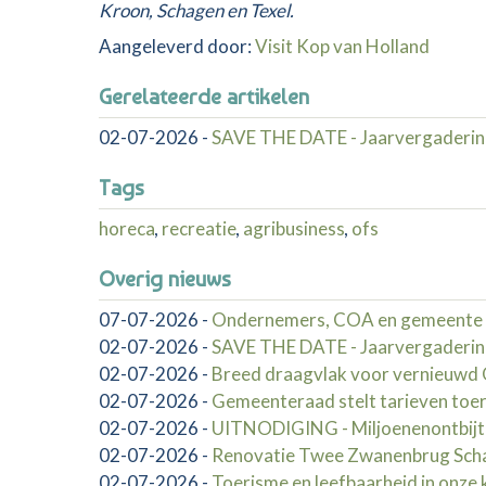
Kroon, Schagen en Texel.
Aangeleverd door:
Visit Kop van Holland
Gerelateerde artikelen
02-07-2026
-
SAVE THE DATE - Jaarvergaderin
Tags
horeca
,
recreatie
,
agribusiness
,
ofs
Overig nieuws
07-07-2026
-
Ondernemers, COA en gemeente 
02-07-2026
-
SAVE THE DATE - Jaarvergaderin
02-07-2026
-
Breed draagvlak voor vernieuw
02-07-2026
-
Gemeenteraad stelt tarieven toer
02-07-2026
-
UITNODIGING - Miljoenenontbij
02-07-2026
-
Renovatie Twee Zwanenbrug Schag
02-07-2026
-
Toerisme en leefbaarheid in onze 