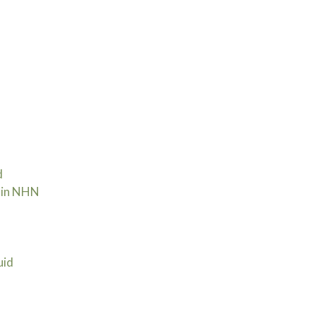
d
 in NHN | 30 september
uid