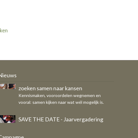
jken
Ondernemers, COA en gemeente
zoeken samen naar kansen
Kennismaken, vooroordelen wegnemen en
Nieuws
vooral: samen kijken naar wat wél mogelijk is.
SAVE THE DATE - Jaarvergadering
OFS op donderdag 29 oktober
Eigen bericht
Breed draagvlak voor vernieuwd
Campagne