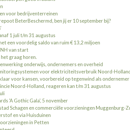
en
en voor bedrijventerreinen
oot BeterBeschermd, ben jij er 10 september bij?
'
naf 1 juli t/m 31 augustus
t een voordelig saldo van ruim € 13,2 miljoen
NH van start
l het graag horen.
menwerking onderwijs, ondernemers en overheid
nitoringsystemen voor elektriciteitsverbruik Noord-Hollan
klaar voor kansen, voorbereid op tegenwind als ondernemer
ncie Noord-Holland, reageren kan t/m 31 augustus
uli
ds 'A Gothic Gala', 5 november
stad Schagen en commerciële voorzieningen Muggenburg-Z
rstof en via Huisduinen
voorzieningen in Petten
enteerd