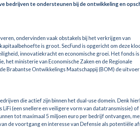
ve bedrijven te ondersteunen bij de ontwikkeling en opsc
everen, ondervinden vaak obstakels bij het verkrijgen van
 kapitaalbehoefte is groot. SecFund is opgericht om deze klo
iligheid, innovatiekracht en economische groei. Het fonds is
e, het ministerie van Economische Zaken en de Regionale
 de Brabantse Ontwikkelings Maatschappij (BOM) de uitvoer
drijven die actief zijn binnen het dual-use domein. Denk hier
iFi (een snellere en veiligere vorm van datatransmissie) of
nnen tot maximaal 5 miljoen euro per bedrijf ontvangen, me
van de voortgang en interesse van Defensie als potentiële a