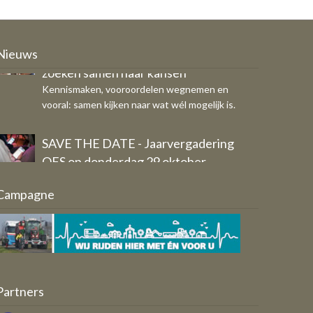
Ondernemers, COA en gemeente
zoeken samen naar kansen
Kennismaken, vooroordelen wegnemen en
Nieuws
vooral: samen kijken naar wat wél mogelijk is.
SAVE THE DATE - Jaarvergadering
OFS op donderdag 29 oktober
Eigen bericht
Breed draagvlak voor vernieuwd
Campagne
Ondernemersfonds Schagen
Aangeleverd door: Werkgroep
Ondernemersfonds Schagen 2.0
Partners