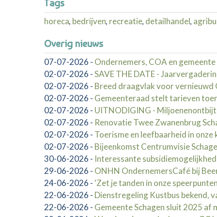
Tags
horeca
,
bedrijven
,
recreatie
,
detailhandel
,
agribu
Overig nieuws
07-07-2026
-
Ondernemers, COA en gemeente 
02-07-2026
-
SAVE THE DATE - Jaarvergaderin
02-07-2026
-
Breed draagvlak voor vernieuw
02-07-2026
-
Gemeenteraad stelt tarieven toer
02-07-2026
-
UITNODIGING - Miljoenenontbij
02-07-2026
-
Renovatie Twee Zwanenbrug Schag
02-07-2026
-
Toerisme en leefbaarheid in onze 
02-07-2026
-
Bijeenkomst Centrumvisie Schag
30-06-2026
-
Interessante subsidiemogelijkhed
29-06-2026
-
ONHN OndernemersCafé bij Beerep
24-06-2026
-
'Zet je tanden in onze speerpunten
22-06-2026
-
Dienstregeling Kustbus bekend, va
22-06-2026
-
Gemeente Schagen sluit 2025 af me