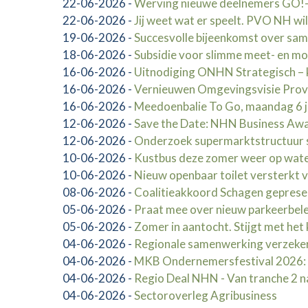
22-06-2026
-
Werving nieuwe deelnemers GO!-
22-06-2026
-
Jij weet wat er speelt. PVO NH wi
19-06-2026
-
Succesvolle bijeenkomst over sa
18-06-2026
-
Subsidie voor slimme meet- en mo
16-06-2026
-
Uitnodiging ONHN Strategisch – 
16-06-2026
-
Vernieuwen Omgevingsvisie Provi
16-06-2026
-
Meedoenbalie To Go, maandag 6 j
12-06-2026
-
Save the Date: NHN Business Awar
12-06-2026
-
Onderzoek supermarktstructuur 
10-06-2026
-
Kustbus deze zomer weer op wate
10-06-2026
-
Nieuw openbaar toilet versterkt 
08-06-2026
-
Coalitieakkoord Schagen gepres
05-06-2026
-
Praat mee over nieuw parkeerbel
05-06-2026
-
Zomer in aantocht. Stijgt met het
04-06-2026
-
Regionale samenwerking verzeke
04-06-2026
-
MKB Ondernemersfestival 2026: la
04-06-2026
-
Regio Deal NHN - Van tranche 2 na
04-06-2026
-
Sectoroverleg Agribusiness