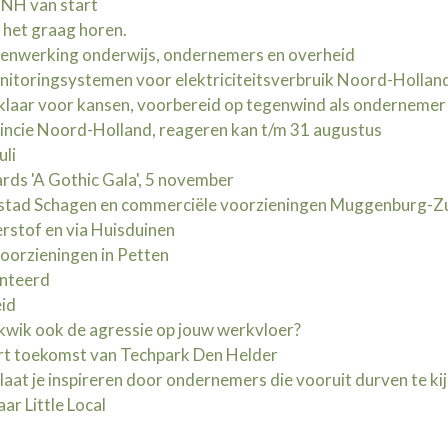
NH van start
l het graag horen.
menwerking onderwijs, ondernemers en overheid
nitoringsystemen voor elektriciteitsverbruik Noord-Hollan
klaar voor kansen, voorbereid op tegenwind als ondernemer
ncie Noord-Holland, reageren kan t/m 31 augustus
uli
ds 'A Gothic Gala', 5 november
stad Schagen en commerciële voorzieningen Muggenburg-Z
rstof en via Huisduinen
voorzieningen in Petten
enteerd
eid
 kwik ook de agressie op jouw werkvloer?
rt toekomst van Techpark Den Helder
at je inspireren door ondernemers die vooruit durven te ki
ar Little Local