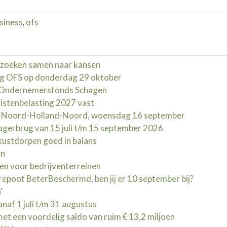
siness
,
ofs
zoeken samen naar kansen
g OFS op donderdag 29 oktober
d Ondernemersfonds Schagen
istenbelasting 2027 vast
t Noord-Holland-Noord, woensdag 16 september
erbrug van 15 juli t/m 15 september 2026
kustdorpen goed in balans
en
en voor bedrijventerreinen
oot BeterBeschermd, ben jij er 10 september bij?
'
naf 1 juli t/m 31 augustus
t een voordelig saldo van ruim € 13,2 miljoen