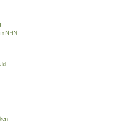
d
 in NHN | 30 september
uid
jken