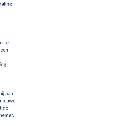
haling
of te
 een
ing
bij aan
 nieuwe
t de
fnemer.