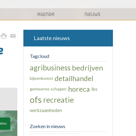
Laatste nieuws
e
Tagcloud
agribusiness
bedrijven
detailhandel
bijeenkomst
horeca
gemeente schagen
ibs
ofs
recreatie
werkzaamheden
Zoeken in nieuws