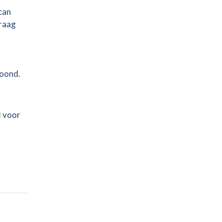
scan
vraag
toond.
l
voor