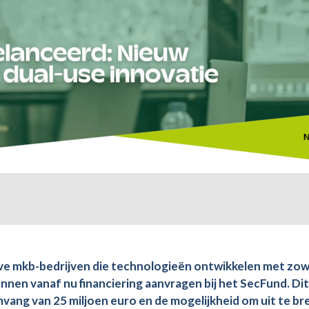
eve mkb-bedrijven die technologieën ontwikkelen met zow
unnen vanaf nu financiering aanvragen bij het SecFund. Dit
mvang van 25 miljoen euro en de mogelijkheid om uit te br