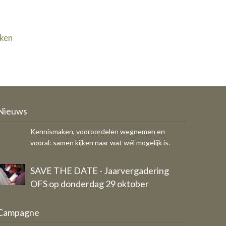
jken
Ondernemers, COA en gemeente
zoeken samen naar kansen
Kennismaken, vooroordelen wegnemen en
Nieuws
vooral: samen kijken naar wat wél mogelijk is.
SAVE THE DATE - Jaarvergadering
OFS op donderdag 29 oktober
Eigen bericht
Breed draagvlak voor vernieuwd
Campagne
Ondernemersfonds Schagen