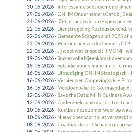
30-06-2026
-
Interessante subsidiemogelijkhed
29-06-2026
-
ONHN OndernemersCafé bij Beerep
24-06-2026
-
'Zet je tanden in onze speerpunten
22-06-2026
-
Dienstregeling Kustbus bekend, va
22-06-2026
-
Gemeente Schagen sluit 2025 af me
22-06-2026
-
Werving nieuwe deelnemers GO!-
22-06-2026
-
Jij weet wat er speelt. PVO NH wi
19-06-2026
-
Succesvolle bijeenkomst over sa
18-06-2026
-
Subsidie voor slimme meet- en mo
16-06-2026
-
Uitnodiging ONHN Strategisch – 
16-06-2026
-
Vernieuwen Omgevingsvisie Provi
16-06-2026
-
Meedoenbalie To Go, maandag 6 j
12-06-2026
-
Save the Date: NHN Business Awar
12-06-2026
-
Onderzoek supermarktstructuur 
10-06-2026
-
Kustbus deze zomer weer op wate
10-06-2026
-
Nieuw openbaar toilet versterkt 
08-06-2026
-
Coalitieakkoord Schagen gepres
05-06-2026
-
Praat mee over nieuw parkeerbel