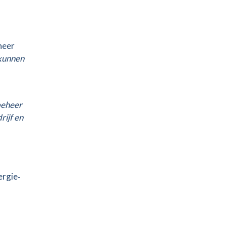
heer
 kunnen
 beheer
rijf en
ergie‑