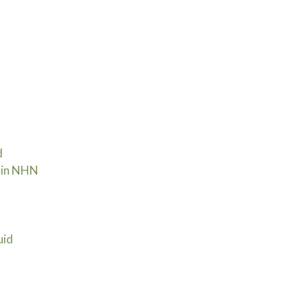
d
 in NHN | 30 september
uid