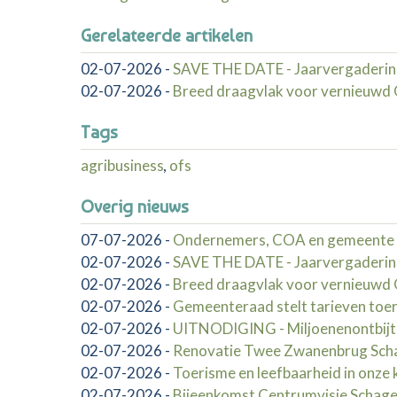
Gerelateerde artikelen
02-07-2026
-
SAVE THE DATE - Jaarvergaderin
02-07-2026
-
Breed draagvlak voor vernieuw
Tags
agribusiness
,
ofs
Overig nieuws
07-07-2026
-
Ondernemers, COA en gemeente 
02-07-2026
-
SAVE THE DATE - Jaarvergaderin
02-07-2026
-
Breed draagvlak voor vernieuw
02-07-2026
-
Gemeenteraad stelt tarieven toer
02-07-2026
-
UITNODIGING - Miljoenenontbij
02-07-2026
-
Renovatie Twee Zwanenbrug Schag
02-07-2026
-
Toerisme en leefbaarheid in onze 
02-07-2026
-
Bijeenkomst Centrumvisie Schag