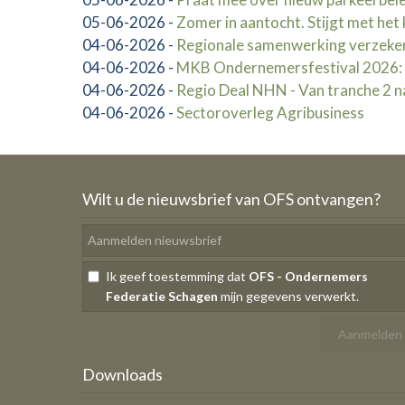
05-06-2026
-
Zomer in aantocht. Stijgt met het
04-06-2026
-
Regionale samenwerking verzeke
04-06-2026
-
MKB Ondernemersfestival 2026: la
04-06-2026
-
Regio Deal NHN - Van tranche 2 na
04-06-2026
-
Sectoroverleg Agribusiness
Wilt u de nieuwsbrief van OFS ontvangen?
Ik geef toestemming dat
OFS - Ondernemers
Federatie Schagen
mijn gegevens verwerkt.
Downloads