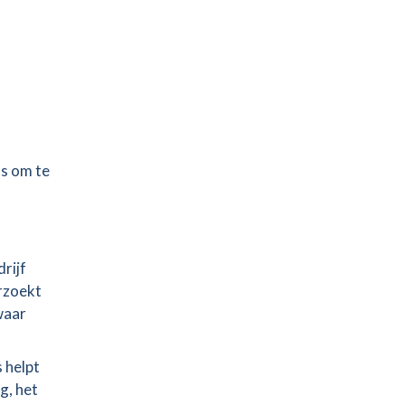
ns om te
rijf
rzoekt
waar
 helpt
g, het