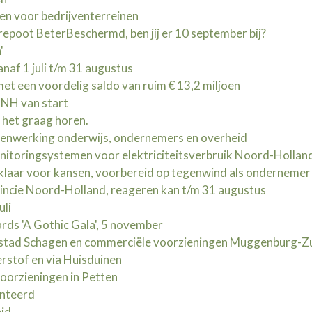
en voor bedrijventerreinen
oot BeterBeschermd, ben jij er 10 september bij?
'
naf 1 juli t/m 31 augustus
t een voordelig saldo van ruim € 13,2 miljoen
NH van start
l het graag horen.
menwerking onderwijs, ondernemers en overheid
nitoringsystemen voor elektriciteitsverbruik Noord-Hollan
klaar voor kansen, voorbereid op tegenwind als ondernemer
ncie Noord-Holland, reageren kan t/m 31 augustus
uli
ds 'A Gothic Gala', 5 november
stad Schagen en commerciële voorzieningen Muggenburg-Z
rstof en via Huisduinen
voorzieningen in Petten
enteerd
eid