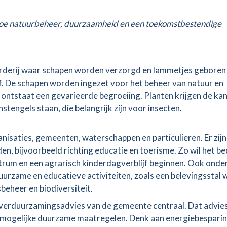
n hoe natuurbeheer, duurzaamheid en een toekomstbestendige
derij waar schapen worden verzorgd en lammetjes geboren
jf. De schapen worden ingezet voor het beheer van natuur en
ntstaat een gevarieerde begroeiing. Planten krijgen de ka
stengels staan, die belangrijk zijn voor insecten.
isaties, gemeenten, waterschappen en particulieren. Er zijn
en, bijvoorbeeld richting educatie en toerisme. Zo wil het bed
rum en een agrarisch kinderdagverblijf beginnen. Ook onde
uurzame en educatieve activiteiten, zoals een belevingsstal 
beheer en biodiversiteit.
n verduurzamingsadvies van de gemeente centraal. Dat advies
n mogelijke duurzame maatregelen. Denk aan energiebesparin