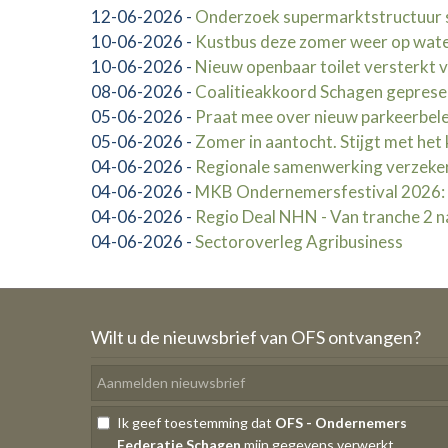
12-06-2026
-
Onderzoek supermarktstructuur 
10-06-2026
-
Kustbus deze zomer weer op wate
10-06-2026
-
Nieuw openbaar toilet versterkt 
08-06-2026
-
Coalitieakkoord Schagen gepres
05-06-2026
-
Praat mee over nieuw parkeerbel
05-06-2026
-
Zomer in aantocht. Stijgt met het
04-06-2026
-
Regionale samenwerking verzeke
04-06-2026
-
MKB Ondernemersfestival 2026: la
04-06-2026
-
Regio Deal NHN - Van tranche 2 na
04-06-2026
-
Sectoroverleg Agribusiness
Wilt u de nieuwsbrief van OFS ontvangen?
Ik geef toestemming dat
OFS - Ondernemers
Federatie Schagen
mijn gegevens verwerkt.