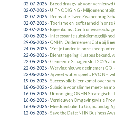
02-07-2026
-
Breed draagvlak voor vernieuw
02-07-2026
-
UITNODIGING - Miljoenenontbij
02-07-2026
-
Renovatie Twee Zwanenbrug Schag
02-07-2026
-
Toerisme en leefbaarheid in onze 
02-07-2026
-
Bijeenkomst Centrumvisie Schag
30-06-2026
-
Interessante subsidiemogelijkhed
29-06-2026
-
ONHN OndernemersCafé bij Beerep
24-06-2026
-
'Zet je tanden in onze speerpunten
22-06-2026
-
Dienstregeling Kustbus bekend, va
22-06-2026
-
Gemeente Schagen sluit 2025 af me
22-06-2026
-
Werving nieuwe deelnemers GO!-
22-06-2026
-
Jij weet wat er speelt. PVO NH wi
19-06-2026
-
Succesvolle bijeenkomst over sa
18-06-2026
-
Subsidie voor slimme meet- en mo
16-06-2026
-
Uitnodiging ONHN Strategisch – 
16-06-2026
-
Vernieuwen Omgevingsvisie Provi
16-06-2026
-
Meedoenbalie To Go, maandag 6 j
12-06-2026
-
Save the Date: NHN Business Awar