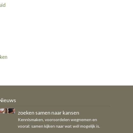
uid
jken
Ondernemers, COA en gemeente
zoeken samen naar kansen
Kennismaken, vooroordelen wegnemen en
Nieuws
vooral: samen kijken naar wat wél mogelijk is.
SAVE THE DATE - Jaarvergadering
OFS op donderdag 29 oktober
Eigen bericht