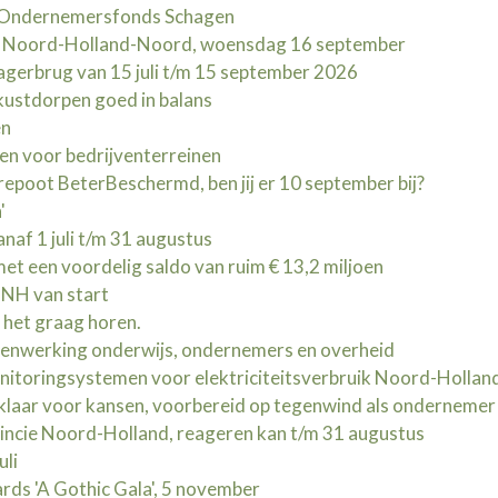
d Ondernemersfonds Schagen
t Noord-Holland-Noord, woensdag 16 september
erbrug van 15 juli t/m 15 september 2026
kustdorpen goed in balans
en
en voor bedrijventerreinen
oot BeterBeschermd, ben jij er 10 september bij?
'
naf 1 juli t/m 31 augustus
t een voordelig saldo van ruim € 13,2 miljoen
NH van start
l het graag horen.
menwerking onderwijs, ondernemers en overheid
nitoringsystemen voor elektriciteitsverbruik Noord-Hollan
klaar voor kansen, voorbereid op tegenwind als ondernemer
ncie Noord-Holland, reageren kan t/m 31 augustus
uli
ds 'A Gothic Gala', 5 november