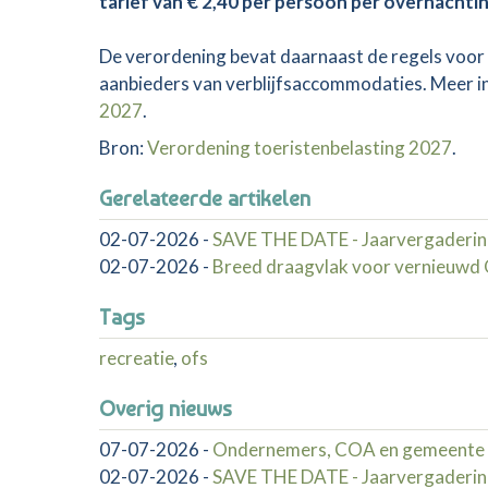
tarief van € 2,40 per persoon per overnachtin
De verordening bevat daarnaast de regels voor d
aanbieders van verblijfsaccommodaties. Meer i
2027
.
Bron:
Verordening toeristenbelasting 2027
.
Gerelateerde artikelen
02-07-2026
-
SAVE THE DATE - Jaarvergaderin
02-07-2026
-
Breed draagvlak voor vernieuw
Tags
recreatie
,
ofs
Overig nieuws
07-07-2026
-
Ondernemers, COA en gemeente 
02-07-2026
-
SAVE THE DATE - Jaarvergaderin