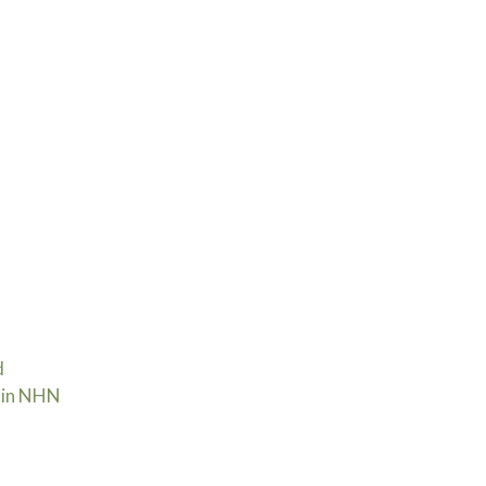
d
 in NHN | 30 september