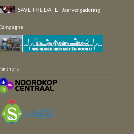
Breed draagvlak voor vernieuwd
Campagne
Ondernemersfonds Schagen
Aangeleverd door: Werkgroep
Ondernemersfonds Schagen 2.0
Partners