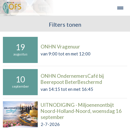
Detailhandel
Industrie en Bedrijven
Filters tonen
Agribusiness
Recre
19
ONHN Vragenuur
Home
Zoeken
Nieuws
Agenda
Fo
van 9:00 tot en met 12:00
augustus
ONHN OndernemersCafé bij
10
Beerepoot BeterBeschermd
september
van 14:15 tot en met 16:45
UITNODIGING - Miljoenenontbijt
Noord-Holland-Noord, woensdag 16
september
2-7-2026