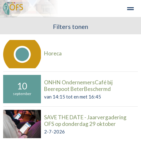
Detailhandel
Industrie en Bedrijven
Filters tonen
Agribusiness
Recre
Home
Zoeken
Nieuws
Agenda
Fo
Horeca
ONHN OndernemersCafé bij
10
Beerepoot BeterBeschermd
september
van 14:15 tot en met 16:45
SAVE THE DATE - Jaarvergadering
OFS op donderdag 29 oktober
2-7-2026