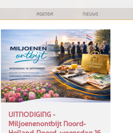
UITNODIGING -
Miljoenenontbijt Noord-
Holland-Noord, woensdag 16