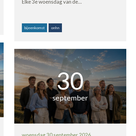
Elke 3e woensdag van de…
bijeenkomst
onhn
30
september
woensdag 30 september 2026