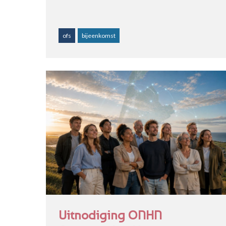
ofs
bijeenkomst
Uitnodiging ONHN