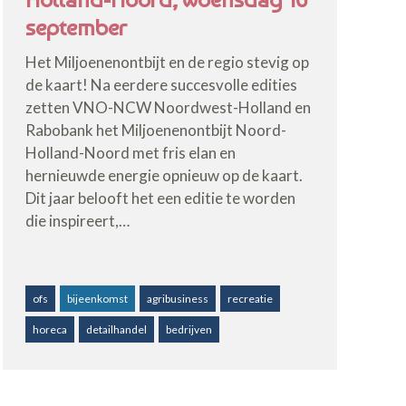
september
Het Miljoenenontbijt en de regio stevig op
de kaart! Na eerdere succesvolle edities
zetten VNO-NCW Noordwest-Holland en
Rabobank het Miljoenenontbijt Noord-
Holland-Noord met fris elan en
hernieuwde energie opnieuw op de kaart.
Dit jaar belooft het een editie te worden
die inspireert,…
ofs
bijeenkomst
agribusiness
recreatie
horeca
detailhandel
bedrijven