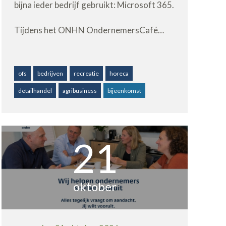
bijna ieder bedrijf gebruikt: Microsoft 365.
Tijdens het ONHN OndernemersCafé…
ofs
bedrijven
recreatie
horeca
detailhandel
agribusiness
bijeenkomst
21
oktober