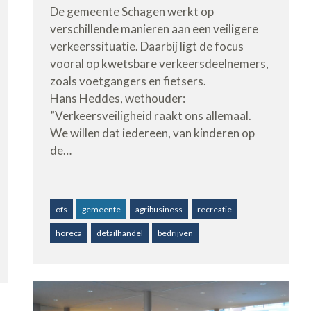
De gemeente Schagen werkt op
verschillende manieren aan een veiligere
verkeerssituatie. Daarbij ligt de focus
vooral op kwetsbare verkeersdeelnemers,
zoals voetgangers en fietsers.
Hans Heddes, wethouder:
”Verkeersveiligheid raakt ons allemaal.
We willen dat iedereen, van kinderen op
de…
ofs
gemeente
agribusiness
recreatie
horeca
detailhandel
bedrijven