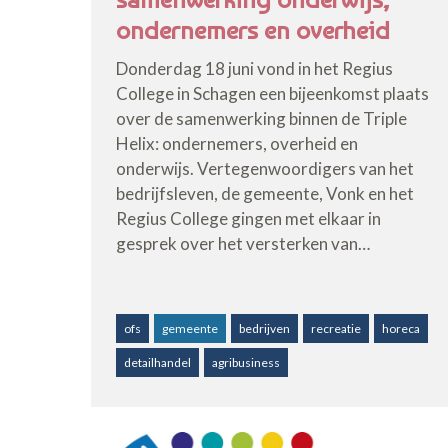
ondernemers en overheid
Donderdag 18 juni vond in het Regius
College in Schagen een bijeenkomst plaats
over de samenwerking binnen de Triple
Helix: ondernemers, overheid en
onderwijs. Vertegenwoordigers van het
bedrijfsleven, de gemeente, Vonk en het
Regius College gingen met elkaar in
gesprek over het versterken van…
ofs
gemeente
bedrijven
recreatie
horeca
detailhandel
agribusiness