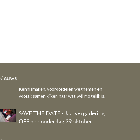
Ondernemers, COA en gemeente
zoeken samen naar kansen
Kennismaken, vooroordelen wegnemen en
Nieuws
vooral: samen kijken naar wat wél mogelijk is.
SAVE THE DATE - Jaarvergadering
OFS op donderdag 29 oktober
Eigen bericht
Breed draagvlak voor vernieuwd