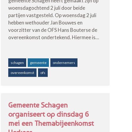
gemeente Schagen heeft gemaakt zijn op
woensdagochtend 2 juli door beide
partijen vastgesteld. Op woensdag 2 juli
hebben wethouder Jan Bouwes en
voorzitter van de OFS Hans Bouterse de
overeenkomst ondertekend. Hiermee is…
schagen
gemeente
ondernemers
overeenkomst
ofs
Gemeente Schagen
organiseert op dinsdag 6
mei een Themabijeenkomst