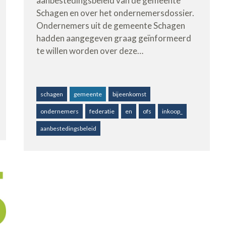
aanbestedingsbeleid van de gemeente
Schagen en over het ondernemersdossier.
Ondernemers uit de gemeente Schagen
hadden aangegeven graag geïnformeerd
te willen worden over deze…
schagen
gemeente
bijeenkomst
ondernemers
federatie
en
ofs
inkoop_
aanbestedingsbeleid