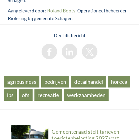
Schagen.
Aangeleverd door:
Roland Boots
, Operationeel beheerder
Riolering bij gemeente Schagen
Deel dit bericht
agribusiness
bedrijven
detailhandel
horeca
ibs
ofs
recreatie
werkzaamheden
Gemeenteraad stelt tarieven
toeristenbelasting 2027 vast