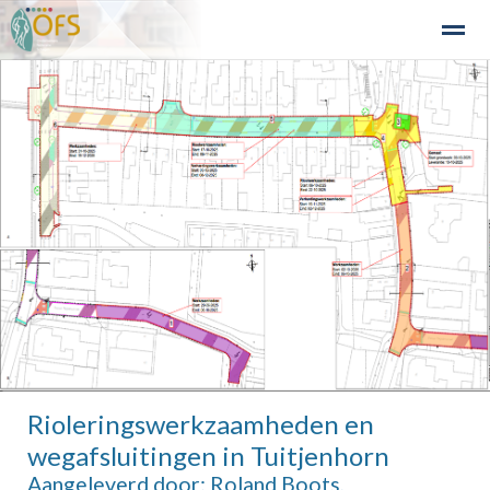
Detailhandel
Industrie en Bedrijven
Agribusiness
Recre
Home
Zoeken
Nieuws
Agenda
Fo
Rioleringswerkzaamheden en
wegafsluitingen in Tuitjenhorn
Aangeleverd door: Roland Boots,