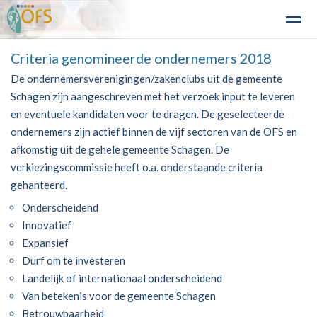
Criteria genomineerde ondernemers 2018
Detailhandel
Industrie en Bedrijven
Agribusiness
Recre
De ondernemersverenigingen/zakenclubs uit de gemeente
Schagen zijn aangeschreven met het verzoek input te leveren
en eventuele kandidaten voor te dragen. De geselecteerde
Home
Zoeken
Nieuws
Agenda
Fo
ondernemers zijn actief binnen de vijf sectoren van de OFS en
afkomstig uit de gehele gemeente Schagen. De
verkiezingscommissie heeft o.a. onderstaande criteria
gehanteerd.
Onderscheidend
Innovatief
Expansief
Durf om te investeren
Landelijk of internationaal onderscheidend
Van betekenis voor de gemeente Schagen
Betrouwbaarheid