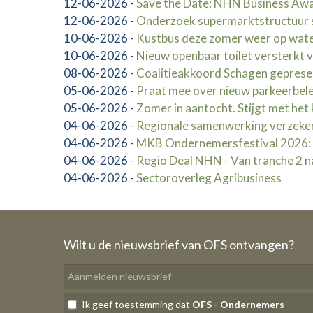
12-06-2026
-
Save the Date: NHN Business Awar
12-06-2026
-
Onderzoek supermarktstructuur 
10-06-2026
-
Kustbus deze zomer weer op wate
10-06-2026
-
Nieuw openbaar toilet versterkt 
08-06-2026
-
Coalitieakkoord Schagen gepres
05-06-2026
-
Praat mee over nieuw parkeerbel
05-06-2026
-
Zomer in aantocht. Stijgt met het
04-06-2026
-
Regionale samenwerking verzeke
04-06-2026
-
MKB Ondernemersfestival 2026: la
04-06-2026
-
Regio Deal NHN - Van tranche 2 na
04-06-2026
-
Sectoroverleg Agribusiness
Wilt u de nieuwsbrief van OFS ontvangen?
Ik geef toestemming dat
OFS - Ondernemers