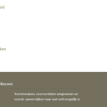
uid
jken
Ondernemers, COA en gemeente
zoeken samen naar kansen
Kennismaken, vooroordelen wegnemen en
Nieuws
vooral: samen kijken naar wat wél mogelijk is.
SAVE THE DATE - Jaarvergadering
OFS op donderdag 29 oktober