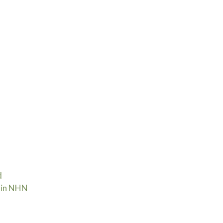
d
 in NHN | 30 september