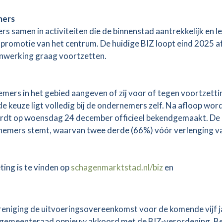
mers
rs samen in activiteiten die de binnenstad aantrekkelijk en l
promotie van het centrum. De huidige BIZ loopt eind 2025 af
enwerking graag voortzetten.
mers in het gebied aangeven of zij voor of tegen voortzetti
de keuze ligt volledig bij de ondernemers zelf. Na afloop wor
ordt op woensdag 24 december officieel bekendgemaakt. De
nemers stemt, waarvan twee derde (66%) vóór verlenging v
ing is te vinden op
schagenmarktstad.nl/biz
en
eniging de uitvoeringsovereenkomst voor de komende vijf j
 gemeenteraad opnieuw akkoord met de BIZ-verordening. B