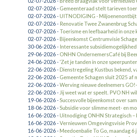
02-07-2026
-
Breed draagvlak voor vernieuw
02-07-2026
-
Gemeenteraad stelt tarieven toer
02-07-2026
-
UITNODIGING - Miljoenenontbij
02-07-2026
-
Renovatie Twee Zwanenbrug Schag
02-07-2026
-
Toerisme en leefbaarheid in onze 
02-07-2026
-
Bijeenkomst Centrumvisie Schag
30-06-2026
-
Interessante subsidiemogelijkhed
29-06-2026
-
ONHN OndernemersCafé bij Beerep
24-06-2026
-
'Zet je tanden in onze speerpunten
22-06-2026
-
Dienstregeling Kustbus bekend, va
22-06-2026
-
Gemeente Schagen sluit 2025 af me
22-06-2026
-
Werving nieuwe deelnemers GO!-
22-06-2026
-
Jij weet wat er speelt. PVO NH wi
19-06-2026
-
Succesvolle bijeenkomst over sa
18-06-2026
-
Subsidie voor slimme meet- en mo
16-06-2026
-
Uitnodiging ONHN Strategisch – 
16-06-2026
-
Vernieuwen Omgevingsvisie Provi
16-06-2026
-
Meedoenbalie To Go, maandag 6 j