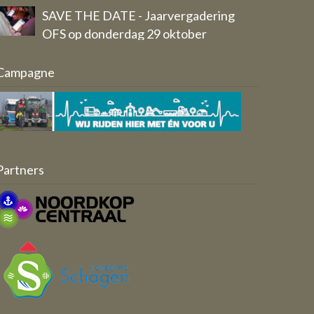
Eigen bericht
Breed draagvlak voor vernieuwd
Campagne
Ondernemersfonds Schagen
Aangeleverd door: Werkgroep
Ondernemersfonds Schagen 2.0
Partners