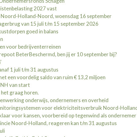
d Ondernemersfonds Schagen
istenbelasting 2027 vast
t Noord-Holland-Noord, woensdag 16 september
erbrug van 15 juli t/m 15 september 2026
kustdorpen goed in balans
en
en voor bedrijventerreinen
oot BeterBeschermd, ben jij er 10 september bij?
'
naf 1 juli t/m 31 augustus
t een voordelig saldo van ruim € 13,2 miljoen
NH van start
l het graag horen.
menwerking onderwijs, ondernemers en overheid
nitoringsystemen voor elektriciteitsverbruik Noord-Hollan
klaar voor kansen, voorbereid op tegenwind als ondernemer
ncie Noord-Holland, reageren kan t/m 31 augustus
uli