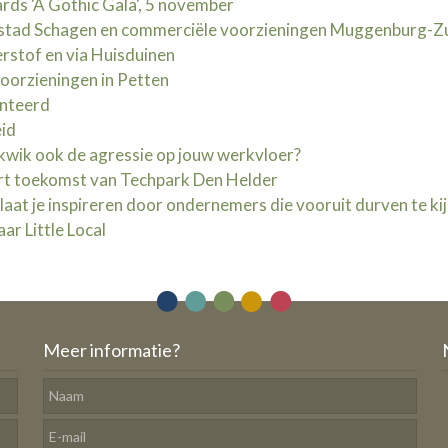
ds 'A Gothic Gala', 5 november
stad Schagen en commerciële voorzieningen Muggenburg-Z
rstof en via Huisduinen
voorzieningen in Petten
enteerd
eid
 kwik ook de agressie op jouw werkvloer?
rt toekomst van Techpark Den Helder
at je inspireren door ondernemers die vooruit durven te ki
ar Little Local
Meer informatie?