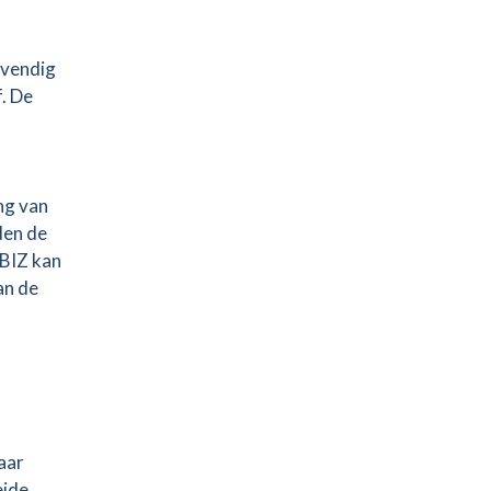
evendig
. De
ng van
den de
 BIZ kan
an de
aar
eide