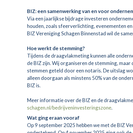
BIZ: een samenwerking van en voor onderne
Via een jaarlijkse bijdrage investeren onderneme
houden, zoals sfeerverlichting, evenementen en 
BIZ Vereniging Schagen Binnenstad wil de sam
Hoe werkt de stemming?
Tijdens de draagvlakmeting kunnen alle onderne
de BIZ zijn. Wij organiseren de stemming, maar 
stemmen geteld door een notaris. De uitslag w
alleen doorgaan als minstens 50% van de onder
BIZ is.
Meer informatie over de BIZ en de draagvlakmet
schagen.nl/bedrijveninvesteringszone
.
Wat ging eraan vooraf
Op 9 september 2025 hebben we met de BIZ Ver
ondertekend. Op 4 november 2025 ging ook de