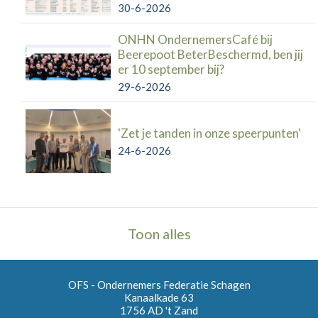
30-6-2026
ONHN OndernemersCafé bij
Beerepoot BeterBeschermd, ben jij
er 10 september bij?
29-6-2026
'Zet je tanden in onze speerpunten'
24-6-2026
Toon alles
OFS - Ondernemers Federatie Schagen
Kanaalkade 63
1756 AD
't Zand