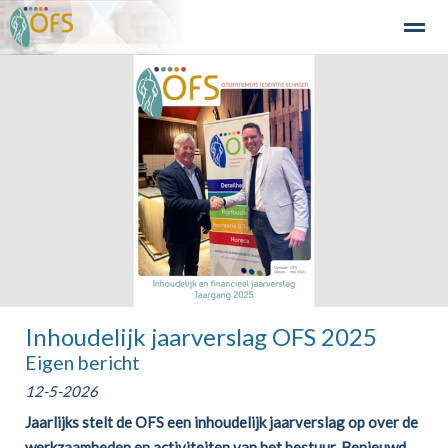
Detailhandel
Industrie en Bedrijven
Agribusiness
Recre
Home
Zoeken
Nieuws
Agenda
Fo
Inhoudelijk jaarverslag OFS 2025
Eigen bericht
12-5-2026
Jaarlijks stelt de OFS een inhoudelijk jaarverslag op over de
werkzaamheden en activiteiten van het bestuur. Benieuwd